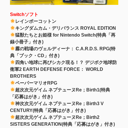
Switchソフト
レインボーコットン
キングダムカム・デリバランス ROYAL EDITION
猛獣たちとお姫様 for Nintendo Switch(特典「再
録小冊子」付き)
霧の戦場のヴェルディーナ： C.A.R.D.S. RPG(特
典「ブック・CD」付き)
四角い地球に再びシカク現る！？ デジボク地球防
衛軍2 EARTH DEFENSE FORCE： WORLD
BROTHERS
ペーパーマリオRPG
超次次元ゲイム ネプテューヌRe；Birth1(特典
「応募はがき」付き)
神次次元ゲイム ネプテューヌRe；Birth3 V
CENTURY(特典「応募はがき」付き)
超次次元ゲイム ネプテューヌRe；Birth2
SISTERS GENERATION(特典「応募はがき」付き)