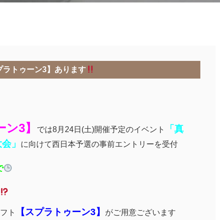
プラトゥーン3】あります
ーン3】
「真
では8月24日(土)開催予定のイベント
大会」
に向けて西日本予選の事前エントリーを受付
で
【スプラトゥーン3】
ソフト
がご用意ございます