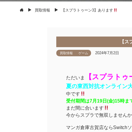
買取情報
【スプラトゥーン3】あります
【ス
2024年7月2日
買取情報
ゲーム
【スプラトゥ
ただいま
夏の東西対抗オンライン
中です
受付期間は7月19日(金)15時ま
まだ間に合います
今からスプラで無双しませんか
マンガ倉庫古賀店ならSwitch