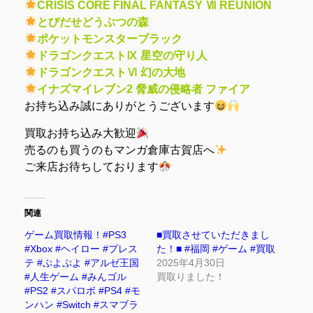
CRISIS CORE FINAL FANTASY Ⅶ REUNION
とびだせどうぶつの森
ポケットモンスターブラック
ドラゴンクエストⅨ 星空の守り人
ドラゴンクエストⅥ 幻の大地
イナズマイレブン2 脅威の侵略者 ファイア
お持ち込み誠にありがとうございます
買取お持ち込み大歓迎
売るのも買うのもマンガ倉庫古賀店へ
ご来店お待ちしております
関連
ゲーム買取情報！#PS3
■買取させていただきまし
#Xbox #ヘイロー #プレス
た！■ #福岡 #ゲーム #買取
テ #ぷよぷよ #アルゼ王国
2025年4月30日
#人生ゲーム #みんゴル
買取りました！
#PS2 #スパロボ #PS4 #モ
ンハン #Switch #スマブラ