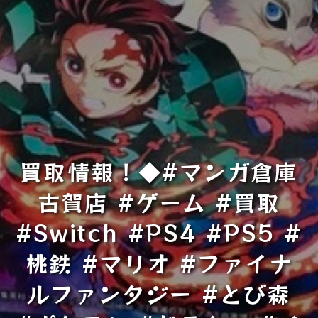
買取情報！◆#マンガ倉庫
古賀店 #ゲーム #買取
#Switch #PS4 #PS5 #
桃鉄 #マリオ #ファイナ
ルファンタジー #とび森