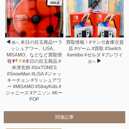
本日の目玉商品
ラ
買取情報！#マンガ倉庫古賀
前へ
ッシュアワー、LiSA、
店 #ゲーム #買取 #Switch
MISAMO、などなど買取情
#amiibo #ゼルダ #ブレワイ
報
#本日の目玉商品 #
次へ
米津玄師 #SixTONES
#SnowMan #LiSA #ジャッ
キーチェン #ラッシュアワ
ー #MISAMO #StrayKids #
ジャニーズ #アニソン #Kー
POP
関連記事