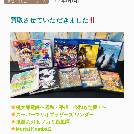
2025年1月14日
買取りました！
ゲーム
買取させていただきました
桃太郎電鉄〜昭和・平成・令和も定番！〜
スーパーマリオブラザーズ ワンダー
鬼滅の刃 ヒノカミ血風譚
Mortal Kombat2