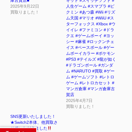
庫古賀店■
キット #スイッチソフト #
2025年9月22日
人生ゲーム #スマブラ #ピ
買取りました！
クミン #あつ森 #Wii #リズ
ム天国 #マリオ #WiiU #ス
ターフォックス #Xbox #ウ
イイレ #ファミコン #ドラ
クエ #ゲームボーイ #ヨッ
シー #麻雀 #ロックンチェ
イス #ベースボール #ゲー
ムボーイカラー #ポケモン
#PS3 #テイルズ #龍が如く
#ドラゴンボール #ガンダ
ム #NARUTO #買取 #ゲー
ム #ゲームソフト #レトロ
ゲーム #レトロカセット #
マンガ倉庫 #マンガ倉庫古
賀店
2025年4月7日
買取りました！
SNS更新いたしました！
★Switch2本体、他買取さ
せていただきました