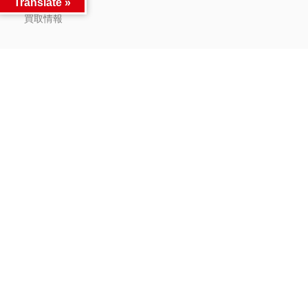
Translate »
2026年2月9日
買取情報
Facebook
Twitter
LINE
同カテゴリー前後の記事
BWFC 孫悟空 “大祭
■Switch2ソフト買取チラシ
前へ
スペシャル” 入荷
#ドラゴ
更新！◆#福岡 #ゲーム #買
ンボール #BWFC #SMSP #
取■
次へ
孫悟空 #フィギュア #マンガ