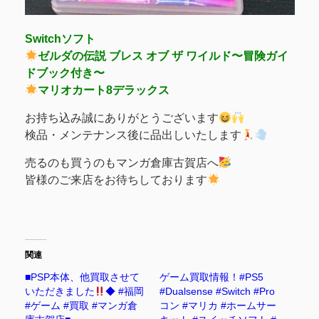
Switchソフト
ゼルダの伝説 ブレス オブ ザ ワイルド〜冒険ガイ
ドブック付き〜
マリオカート8デラックス
お持ち込み誠にありがとうございます
検品・メンテナンス後に品出しいたします
売るのも買うのもマンガ倉庫古賀店へ
皆様のご来店をお待ちしております
関連
■PSP本体、他買取させて
ゲーム買取情報！#PS5
いただきました
◆ #福岡
#Dualsense #Switch #Pro
#ゲーム #買取 #マンガ倉
コン #マリカ #ホームサー