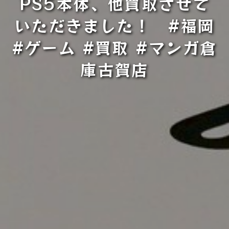
PS5本体、他買取させて
いただきました！ #福岡
#ゲーム #買取 #マンガ倉
庫古賀店