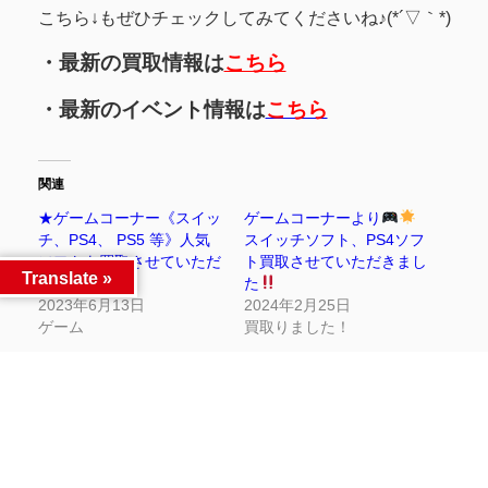
こちら↓もぜひチェックしてみてくださいね♪(*´▽｀*)
・最新の買取情報は
こちら
・最新のイベント情報は
こちら
関連
★ゲームコーナー《スイッ
ゲームコーナーより
チ、PS4、 PS5 等》人気
スイッチソフト、PS4ソフ
ソフトを買取させていただ
ト買取させていただきまし
Translate »
きました★
た
2023年6月13日
2024年2月25日
ゲーム
買取りました！
■ゲームコーナー買取情報
◆PS5、PS4本体、
Switch、PS4ソフト等々■
2023年6月27日
買取りました！