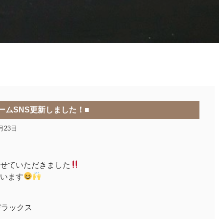
ームSNS更新しました！■
月23日
せていただきました
います
デラックス