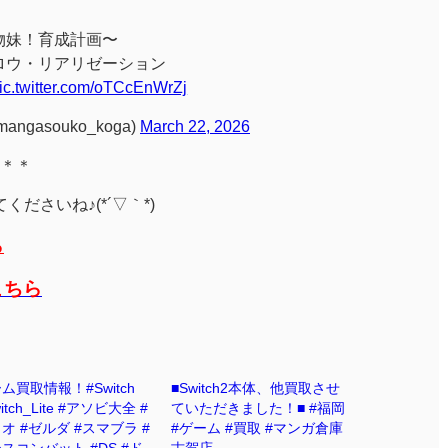
物妹！育成計画〜
ロウ・リアリゼーション
ic.twitter.com/oTCcEnWrZj
angasouko_koga)
March 22, 2026
＊＊
ださいね♪(*´▽｀*)
ら
こちら
ム買取情報！#Switch
■Switch2本体、他買取させ
itch_Lite #アソビ大全 #
ていただきました！■ #福岡
オ #ゼルダ #スマブラ #
#ゲーム #買取 #マンガ倉庫
スコンバット #DS #ド
古賀店