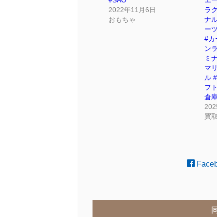
2022年11月6日
ラク
おもちゃ
ナル
ーツ
#カ
ンラ
ミナ
マリ
ル 
フト
倉
20
買
Face