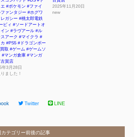
エ #ポケモン #ファイ
2025年11月20日
ファンタジー #ホグワ
new
レガシー #桃太郎電鉄
ービィ #ソードアートオ
イン #ラヴアール #ル
スアーク #マイクラ #
カ #PS5 #ドラゴンボー
#買取 #ゲーム #ゲームソ
 #マンガ倉庫 #マンガ
庫古賀店
25年3月28日
取りました！
book
Twitter
LINE
同カテゴリー前後の記事