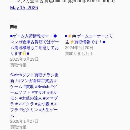
— マンガ倉庫古賀店official (@mangasouko_koga)
May 15, 2026
関連
■ゲーム入荷情報です！◆
■
ゲームコーナーより
マンガ倉庫古賀店ではゲー
買取情報です！■
ム周辺機器もご用意してお
2024年2月20日
ります
■
買取りました！
2023年8月29日
買取情報
Switchソフト買取チラシ更
新！#マンガ倉庫古賀店 #
ゲーム #買取 #Switch #ゲ
ームソフト #マリオ #ポケ
モン #太鼓の達人 #スマブ
ラ #マイクラ #あつ森 #ス
プラ #ピクミン #人生ゲー
ム
2025年1月27日
買取情報