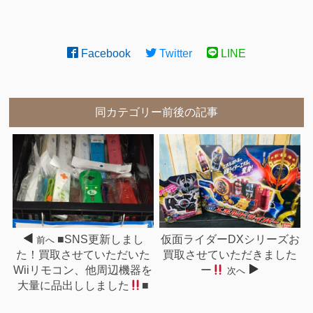
Facebook
Twitter
LINE
同カテゴリー前後の記事
■SNS更新しまし
仮面ライダーDXシリーズお
前へ
た！買取させていただいた
買取させていただきました
Wiiリモコン、他周辺機器を
ー
次へ
大量に品出ししました
■