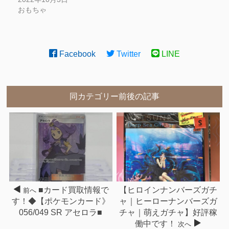
おもちゃ
Facebook
Twitter
LINE
同カテゴリー前後の記事
■カード買取情報で
【ヒロインナンバーズガチ
前へ
す！◆【ポケモンカード》
ャ｜ヒーローナンバーズガ
056/049 SR アセロラ■
チャ｜萌えガチャ】好評稼
働中です！
次へ