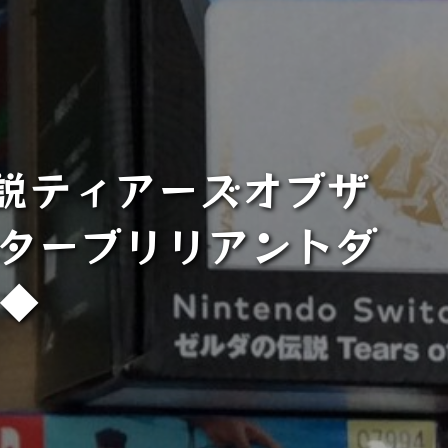
説ティアーズオブザ
スターブリリアントダ
》◆