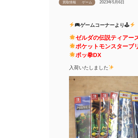
2023年5月6日
買取情報
ゲーム
ゲームコーナーより🕹
ゼルダの伝説ティアー
ポケットモンスターブ
ポッ拳DX
入荷いたしました