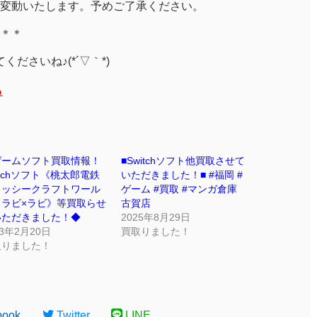
変動いたします。予めご了承ください。
＊＊
ださいね♪(*´▽｀*)
ら
ゲームソフト買取情報！
■Switchソフト他買取させて
itchソフト《桃太郎電鉄
いただきました！■ #福岡 #
ヨッシークラフトワール
ゲーム #買取 #マンガ倉庫
｜ラビ×ラビ》等買取らせ
古賀店
いただきました！◆
2025年8月29日
23年2月20日
買取りました！
取りました！
book
Twitter
LINE