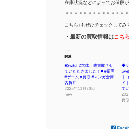
在庫状況などによってお値段が
＊＊＊＊＊＊＊＊＊＊＊＊＊＊
こちら↓もぜひチェックしてみてく
・最新の買取情報は
こち
関連
■Switch2本体、他買取させ
◆
ていただきました！■ #福岡
Sw
#ゲーム #買取 #マンガ倉庫
｜
古賀店
ド
2025年11月20日
て
new
20
買
Face