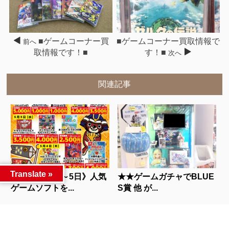
■ゲームコーナー買
■ゲームコーナー買取情報で
前へ
取情報です！■
す！■
次へ
関連記事
Translate »
★★《5月1日～5日》人気
★★ゲームガチャでBLUE
ゲームソフトを...
S賞 他 が...