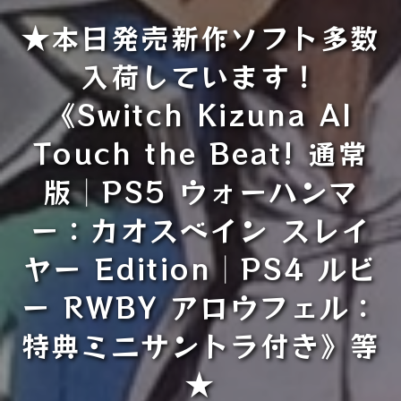
★本日発売新作ソフト多数
入荷しています！
《Switch Kizuna AI
Touch the Beat! 通常
版│PS5 ウォーハンマ
ー：カオスベイン スレイ
ヤー Edition│PS4 ルビ
ー RWBY アロウフェル：
特典ミニサントラ付き》等
★