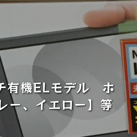
チ有機ELモデル ホ
レー、イエロー】等