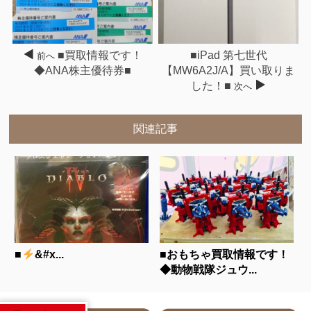
■買取情報です！
■iPad 第七世代
前へ
◆ANA株主優待券■
【MW6A2J/A】買い取りま
した！■
次へ
関連記事
■
&#x...
■おもちゃ買取情報です！
◆動物戦隊ジュウ...