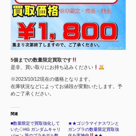
5個までの数量限定買取です
是非、買い取りにお持ち込みください
※2023/10/12現在の価格となります。
在庫状況などによってお値段が変動いたします。予
めご了承ください。
関連
■数量限定で買取強化して
★★ゴジラマイナスワンと
いた◇HG ガンダムキャリ
ガンプラの数量限定買取強
バーン 等のプラモデル数
化を実施中
★★