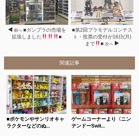
■ガンプラの売場を
■第2回プラモデルコンテス
前へ
拡張しました
■
ト・投票の受付が16日(月)
まで
■
次へ
関連記事
■ポケモンやサンリオキャ
ゲームコーナーより〈ニン
ラクターなどのぬ...
テンドーSwit...