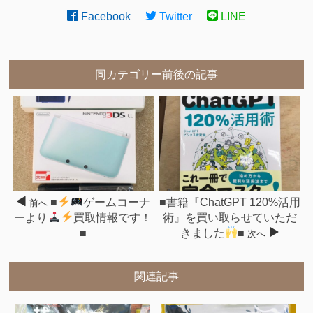
Facebook
Twitter
LINE
同カテゴリー前後の記事
■
ゲームコーナ
■書籍『ChatGPT 120%活用
前へ
ーより
買取情報です！
術』を買い取らせていただ
■
きました
■
次へ
関連記事