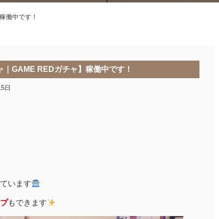
】稼働中です！
｜GAME REDガチャ】稼働中です！
15日
ています
プ
もできます