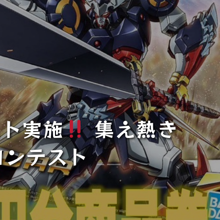
スト実施
集え熱き
コンテスト