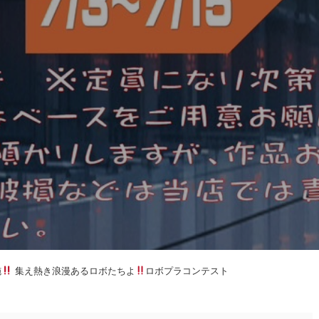
施
集え熱き浪漫あるロボたちよ
ロボプラコンテスト