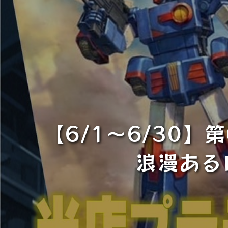
【6/1～6/30
浪漫ある