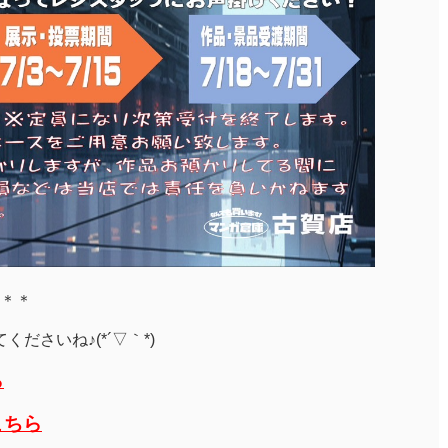
＊＊
ださいね♪(*´▽｀*)
ら
こちら