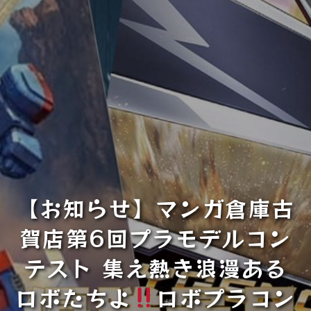
【お知らせ】マンガ倉庫古
賀店第6回プラモデルコン
テスト 集え熱き浪漫ある
ロボたちよ
ロボプラコン