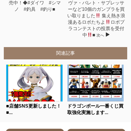
売中！◆#ダイワ #シマ
ヴァ・バレト・サプレッサ
ノ #釣具 #釣り■
ーなど10個のガンプラを買
い取りました
集え熱き浪
漫あるロボたちよ
ロボプ
ラコンテストの投票を受付
中
■
次へ
関連記事
■店舗SNS更新しました！
ドラゴンボール一番くじ買
■...
取強化実施します...