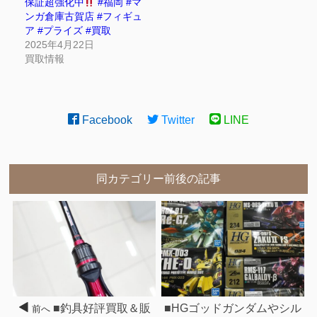
保証超強化中
#福岡 #マ
ンガ倉庫古賀店 #フィギュ
ア #プライズ #買取
2025年4月22日
買取情報
Facebook
Twitter
LINE
同カテゴリー前後の記事
■釣具好評買取＆販
■HGゴッドガンダムやシル
前へ