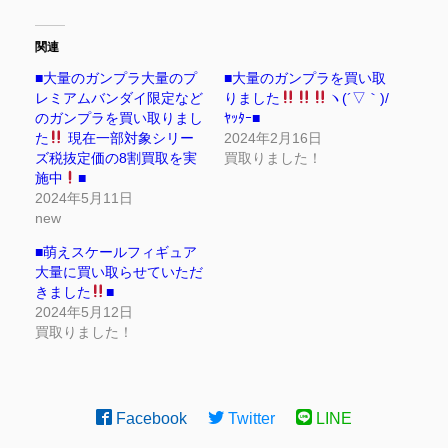
関連
■大量のガンプラ大量のプ
■大量のガンプラを買い取
レミアムバンダイ限定など
りました
ヽ(´▽｀)/
のガンプラを買い取りまし
ﾔｯﾀｰ■
た
現在一部対象シリー
2024年2月16日
ズ税抜定価の8割買取を実
買取りました！
施中
■
2024年5月11日
new
■萌えスケールフィギュア
大量に買い取らせていただ
きました
■
2024年5月12日
買取りました！
Facebook
Twitter
LINE