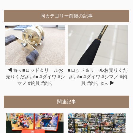
同カテゴリー前後の記事
■ロッド＆リールお
■ロッド＆リールお売りくだ
前へ
売りください!■ #ダイワ #シ
さい!■ #ダイワ #シマノ #釣
マノ #釣具 #釣り
具 #釣り
次へ
関連記事