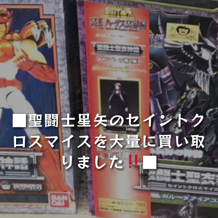
■聖闘士星矢のセイントク
ロスマイスを大量に買い取
りました
■