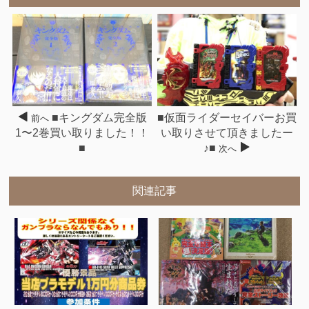
■キングダム完全版
■仮面ライダーセイバーお買
前へ
1〜2巻買い取りました！！
い取りさせて頂きましたー
■
♪■
次へ
関連記事