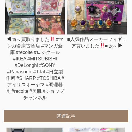
買取りました
#マ
■人気作品メーカーフィギュ
前へ
ンガ倉庫古賀店 #マンガ倉
ア買いました
■
次へ
庫 #recolte #ロジクール
#IKEA #MITSUBISHI
#DeLonghi #SONY
#Panasonic #T-fal #日立製
作所 #SHARP #TOSHIBA #
アイリスオーヤマ #調理器
具 #recolte #美肌 #ショップ
チャンネル
関連記事