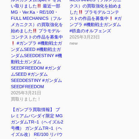
い取りました
最近一部
クス）の買取強化を始めま
MG・Ver.Ka・RE/100・
した
プラモデルコンテ
FULL MECHANICS（フル
ストの作品を募集中
#ガ
メカニクス）の買取強化を
ンプラ #機動戦士ガンダム
始めました
プラモデル
#鉄血のオルフェンズ
コンテストの作品を募集中
2025年3月23日
#ガンプラ #機動戦士ガ
new
ンダムSEED #機動戦士ガ
ンダムSEEDDESTINY #機
動戦士ガンダム
SEEDFREEDOM #ガンダ
ムSEED #ガンダム
SEEDDESTINY #ガンダム
SEEDFREEDOM
2025年3月21日
買取りました！
【ガンプラ買取情報】 プ
レミアムバンダイ限定 MG
ガンダムTR−1（ヘイズル2
号機） ガンダムTR−1（ヘ
イズル改） RE/100 リバウ