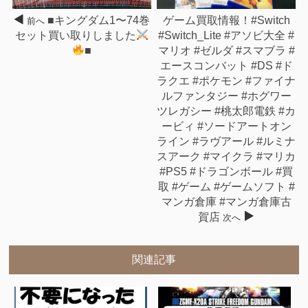
■キングダム1〜74巻
ゲーム買取情報！#Switch
前へ
セット買い取りしました
#Switch_Lite #アソビ大全 #
■
マリオ #ゼルダ #スマブラ #
エースコンバット #DS #ド
ラクエ #ポケモン #ファイナ
ルファンタジー #ホグワー
ツレガシー #桃太郎電鉄 #カ
ービィ #ソードアートオン
ライン #ラヴアール #ルミナ
スアーク #マイクラ #マリカ
#PS5 #ドラゴンボール #買
取 #ゲーム #ゲームソフト #
マンガ倉庫 #マンガ倉庫古
賀店
次へ
関連記事