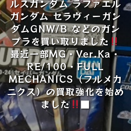
ルスガンダム ラファエル
ガンダム セラヴィーガン
ダムGNW/B などのガン
プラを買い取りました
最近一部MG・Ver.Ka・
RE/100・FULL
MECHANICS（フルメカ
ニクス）の買取強化を始め
ました
■