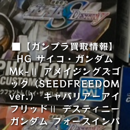
■【ガンプラ買取情報】
HG サイコ・ガンダム
Mk−Ⅱ アメイジングズゴ
ック（SEEDFREEDOM
ver.） キャバリアーアイ
フリッドⅡ デスティニー
ガンダム フォースインパ