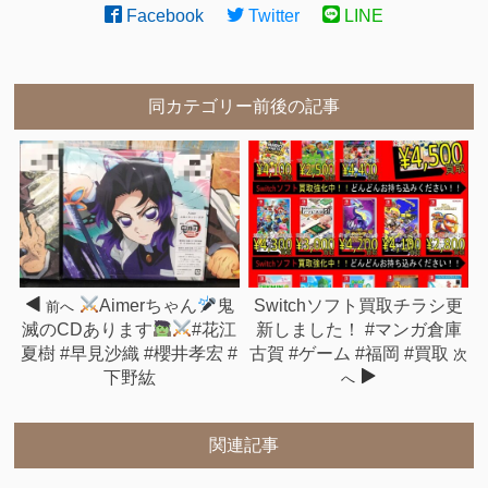
Facebook
Twitter
LINE
同カテゴリー前後の記事
Aimerちゃん
鬼
Switchソフト買取チラシ更
前へ
滅のCDあります
#花江
新しました！ #マンガ倉庫
夏樹 #早見沙織 #櫻井孝宏 #
古賀 #ゲーム #福岡 #買取
次
下野紘
へ
関連記事