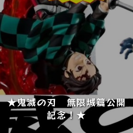
★鬼滅の刃 無限城篇公開
記念！★