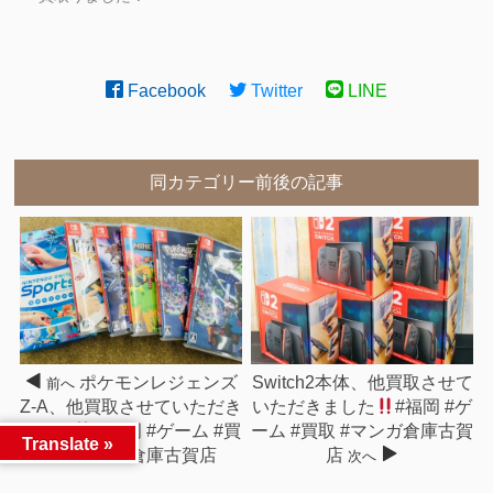
Facebook
Twitter
LINE
同カテゴリー前後の記事
ポケモンレジェンズ
Switch2本体、他買取させて
前へ
Z-A、他買取させていただき
いただきました
#福岡 #ゲ
ました
#福岡 #ゲーム #買
ーム #買取 #マンガ倉庫古賀
Translate »
取 #マンガ倉庫古賀店
店
次へ