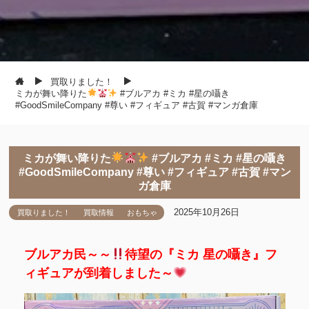
買取りました！
ミカが舞い降りた
#ブルアカ #ミカ #星の囁き
#GoodSmileCompany #尊い #フィギュア #古賀 #マンガ倉庫
ミカが舞い降りた
#ブルアカ #ミカ #星の囁き
#GoodSmileCompany #尊い #フィギュア #古賀 #マン
ガ倉庫
2025年10月26日
買取りました！
買取情報
おもちゃ
ブルアカ民～～
待望の『ミカ 星の囁き』フ
ィギュアが到着しました～