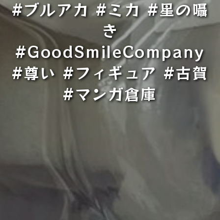
#ブルアカ #ミカ #星の囁
き
#GoodSmileCompany
#尊い #フィギュア #古賀
#マンガ倉庫