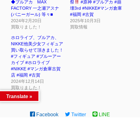
◆ブルアカ MAX
祭
#原神 #ブルアカ #崩
FACTORY 一之瀬アスナ
壊3rd #NIKKE#マンガ倉庫
(バニーガール) 等々■
#福岡 #古賀
2024年2月20日
2025年10月3日
買取りました！
買取情報
ホロライブ、ブルアカ、
NIKKE他美少女フィギュア
買い取らせて頂きました！
#フィギュア #ブルーアー
カイブ #ホロライブ
#NIKKE #マンガ倉庫古賀
店 #福岡 #古賀
2024年12月14日
買取りました！
Translate »
Facebook
Twitter
LINE