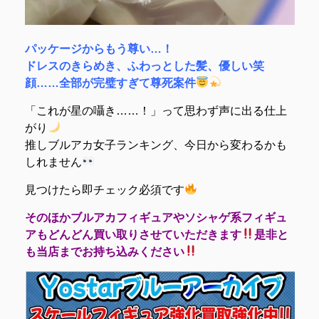
パッケージからもう尊い…！
ドレスのきらめき、ふわっとした髪、優しい笑
顔……全部が完璧すぎて尊死案件
「これが星の囁き……！」って思わず声に出る仕上
がり
推しブルアカ女子ランキング、今日から変わるかも
しれません
見つけたら即チェック必須です
そのほかブルアカフィギュアやソシャゲ系フィギュ
アもどんどん買い取りさせていただきます
是非と
も当店までお持ち込みください