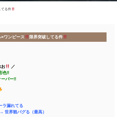
してる件
ル×ワンピース
限界突破してる件
おお
／
彩色‼
ーバー!!
オーラ漏れてる
 → 世界観バグる（最高）