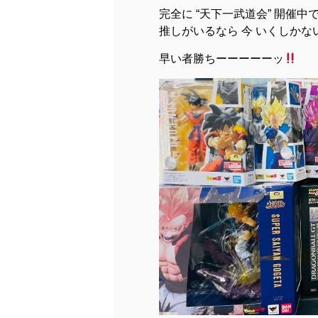
完全に “天下一武道会” 開催中
推しがいるなら 今 いくしかな
早い者勝ちーーーーーッ