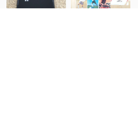
■iPhone11 64GB 買取さ
■ #ビール券 買取強化中!■
せ...
#金券 ...