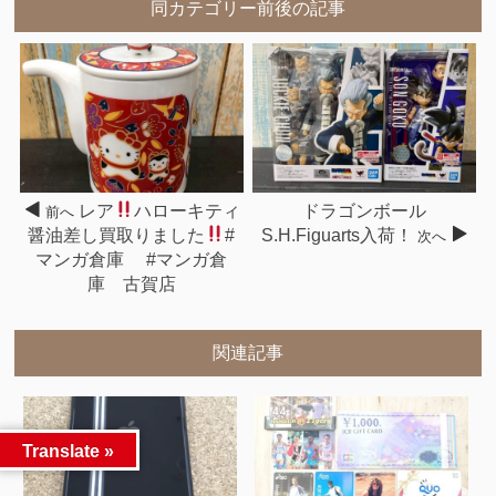
同カテゴリー前後の記事
レア
ハローキティ
ドラゴンボール
前へ
醤油差し買取りました
#
S.H.Figuarts入荷！
次へ
マンガ倉庫 #マンガ倉
庫 古賀店
関連記事
Translate »