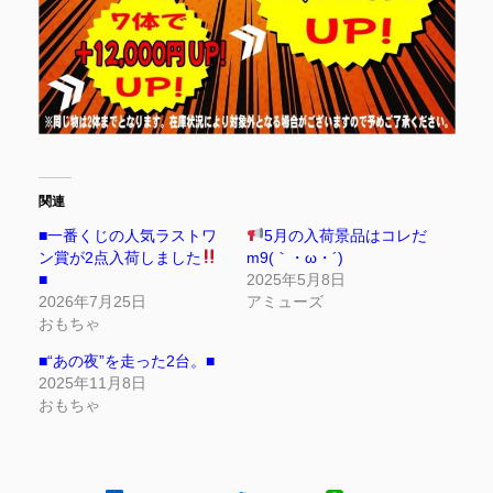
関連
■一番くじの人気ラストワ
5月の入荷景品はコレだ
ン賞が2点入荷しました
m9(｀・ω・´)
■
2025年5月8日
2026年7月25日
アミューズ
おもちゃ
■“あの夜”を走った2台。■
2025年11月8日
おもちゃ