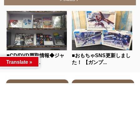
■CD/DVD買取情報◆ジャ
■おもちゃSNS更新しまし
Translate »
ニーズのライ...
た！ 【ガンプ...