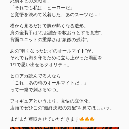
死柄木との決戦前、
「それでも私は…ヒーローだ」
と覚悟を決めて装着した、あのスーツだ…！
横から見るだけで胸が熱くなる造形。
肩の金装甲は“なお誰かを救おうとする意志”。
背面ユニットの重厚さは“象徴の残滓”。
あの“弱くなったはずのオールマイト”が、
それでも街を守るために立ち上がった場面を
1/1で思い出せるクオリティ。
ヒロアカ読んでる人なら
「これ…あの時のオールマイトだ…」
って一発で刺さるやつ。
フィギュアというより、覚悟の立体化。
店頭でぜひこの“最終決戦の気配”を見てほしいッ。
まだまだ買取させていただきます