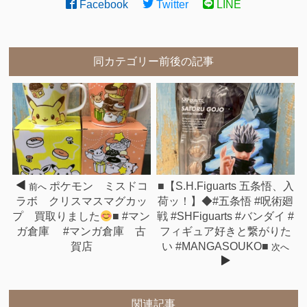
Facebook
Twitter
LINE
同カテゴリー前後の記事
ポケモン ミスドコ
■【S.H.Figuarts 五条悟、入
前へ
ラボ クリスマスマグカッ
荷ッ！】◆#五条悟 #呪術廻
プ 買取りました
■ #マン
戦 #SHFiguarts #バンダイ #
ガ倉庫 #マンガ倉庫 古
フィギュア好きと繋がりた
賀店
い #MANGASOUKO■
次へ
関連記事