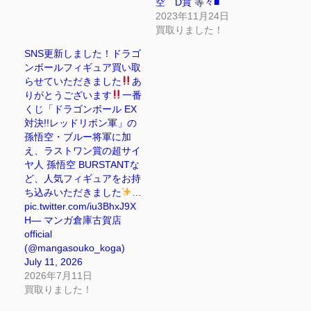
空 D賞 等々■
2023年11月24日
買取りました！
SNS更新しました！ドラゴ
ンボールフィギュア買い取
らせていただきました
あ
りがとうございます
一番
くじ「ドラゴンボール EX
対決!!レッドリボン軍」の
孫悟空・ブルー将軍に加
え、ラストワン賞の超サイ
ヤ人 孫悟空 BURSTANTな
ど、人気フィギュアをお持
ち込みいただきました
…
pic.twitter.com/iu3BhxJ9X
H— マンガ倉庫古賀店
official
(@mangasouko_koga)
July 11, 2026
2026年7月11日
買取りました！