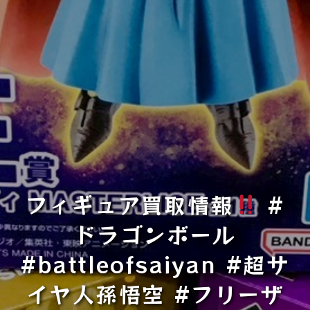
フィギュア買取情報
#
ドラゴンボール
#battleofsaiyan #超サ
イヤ人孫悟空 #フリーザ