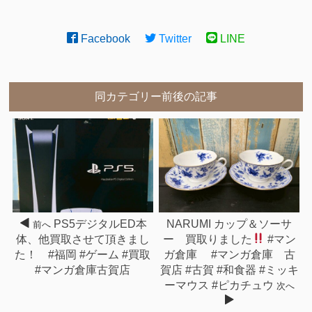
Facebook
Twitter
LINE
同カテゴリー前後の記事
PS5デジタルED本
NARUMI カップ＆ソーサ
前へ
体、他買取させて頂きまし
ー 買取りました
#マン
た！ #福岡 #ゲーム #買取
ガ倉庫 #マンガ倉庫 古
#マンガ倉庫古賀店
賀店 #古賀 #和食器 #ミッキ
ーマウス #ピカチュウ
次へ