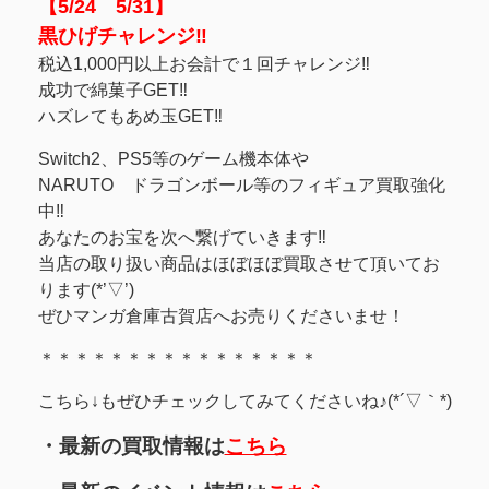
【5/24 5/31】
黒ひげチャレンジ‼
税込1,000円以上お会計で１回チャレンジ‼
成功で綿菓子GET‼
ハズレてもあめ玉GET‼
Switch2、PS5等のゲーム機本体や
NARUTO ドラゴンボール等のフィギュア買取強化
中‼
あなたのお宝を次へ繋げていきます‼
当店の取り扱い商品はほぼほぼ買取させて頂いてお
ります(*’▽’)
ぜひマンガ倉庫古賀店へお売りくださいませ！
＊＊＊＊＊＊＊＊＊＊＊＊＊＊＊＊
こちら↓もぜひチェックしてみてくださいね♪(*´▽｀*)
・最新の買取情報は
こちら