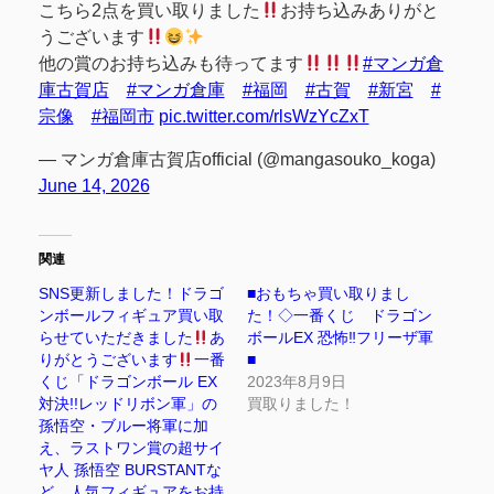
こちら2点を買い取りました
お持ち込みありがと
うございます
他の賞のお持ち込みも待ってます
#マンガ倉
庫古賀店
#マンガ倉庫
#福岡
#古賀
#新宮
#
宗像
#福岡市
pic.twitter.com/rlsWzYcZxT
— マンガ倉庫古賀店official (@mangasouko_koga)
June 14, 2026
関連
SNS更新しました！ドラゴ
■おもちゃ買い取りまし
ンボールフィギュア買い取
た！◇一番くじ ドラゴン
らせていただきました
あ
ボールEX 恐怖‼フリーザ軍
りがとうございます
一番
■
くじ「ドラゴンボール EX
2023年8月9日
対決!!レッドリボン軍」の
買取りました！
孫悟空・ブルー将軍に加
え、ラストワン賞の超サイ
ヤ人 孫悟空 BURSTANTな
ど、人気フィギュアをお持