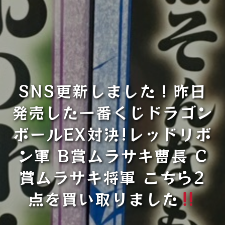
SNS更新しました！昨日
発売した一番くじドラゴン
ボールEX対決!レッドリボ
ン軍 B賞ムラサキ曹長 C
賞ムラサキ将軍 こちら2
点を買い取りました