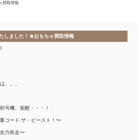
ゃ買取情報
いたしました！★おもちゃ買取情報
日
は。。。
〜初号機、覚醒・・・！
〜裏コード.ザ・ビースト！〜
〜全力疾走〜