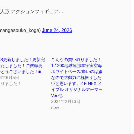
人形 アクションフィギュア…
angasouko_koga)
June 24, 2026
NS更新しました！更新完
こんなの買い取りました！
いたしました！ご依頼あ
1:1200地球連邦軍宇宙空母
がとうございました！■
ホワイトベース/痛いのは嫌
26年6月5日
なので防御力に極振りした
取りました！
いと思います。2 F:NEX メ
イプル オリジナルアーマー
Ver.他
2024年2月13日
new