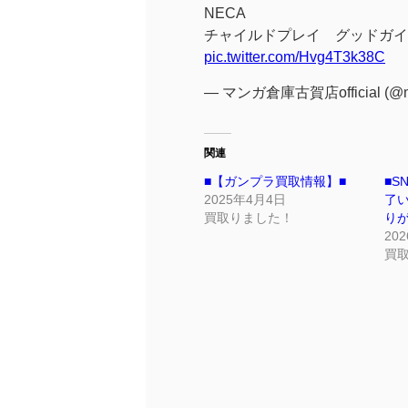
NECA
チャイルドプレイ グッドガイ
pic.twitter.com/Hvg4T3k38C
— マンガ倉庫古賀店official (@m
関連
■【ガンプラ買取情報】■
■S
2025年4月4日
了
買取りました！
り
20
買