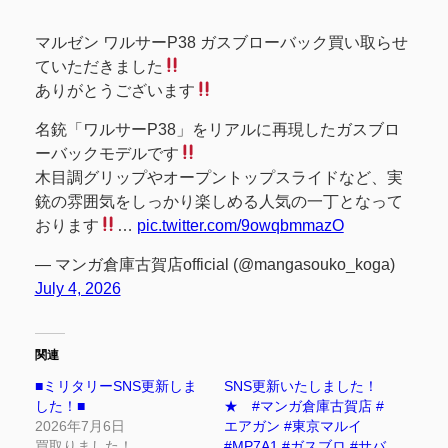
マルゼン ワルサーP38 ガスブローバック買い取らせ
ていただきました
ありがとうございます
名銃「ワルサーP38」をリアルに再現したガスブロ
ーバックモデルです
木目調グリップやオープントップスライドなど、実
銃の雰囲気をしっかり楽しめる人気の一丁となって
おります
…
pic.twitter.com/9owqbmmazO
— マンガ倉庫古賀店official (@mangasouko_koga)
July 4, 2026
関連
■ミリタリーSNS更新しま
SNS更新いたしました！
した！■
★ #マンガ倉庫古賀店 #
2026年7月6日
エアガン #東京マルイ
買取りました！
#MP7A1 #ガスブロ #サバ