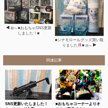
■おもちゃSNS更新
前へ
しました！■
■シナモロールグッズ買い取
りました
■
次へ
関連記事
SNS更新いたしました！
■おもちゃコーナーよりオ