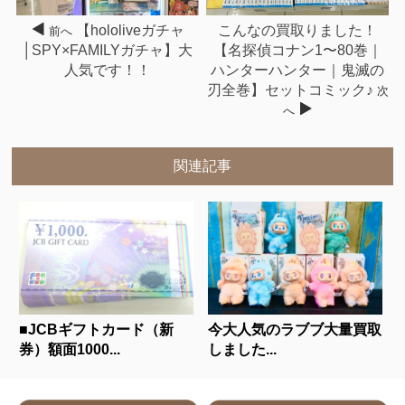
【hololiveガチャ
こんなの買取りました！
前へ
│SPY×FAMILYガチャ】大
【名探偵コナン1〜80巻｜
人気です！！
ハンターハンター｜鬼滅の
刃全巻】セットコミック♪
次
へ
関連記事
■JCBギフトカード（新
今大人気のラブブ大量買取
券）額面1000...
しました...