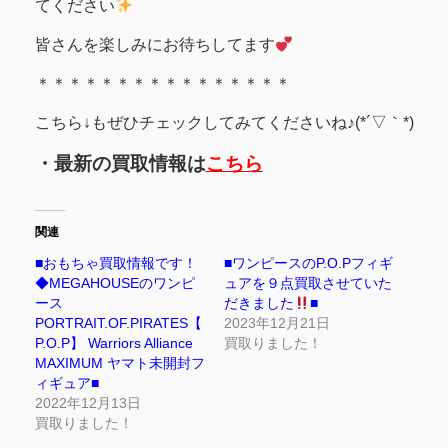
てください
皆さんを楽しみにお待ちしてます
＊＊＊＊＊＊＊＊＊＊＊＊＊＊＊＊
こちら↓もぜひチェックしてみてくださいね♪(*´▽｀*)
・最新の買取情報は
こちら
関連
■おもちゃ買取情報です！
■ワンピースのP.O.Pフィギ
◆MEGAHOUSEのワンピ
ュアを９点買取させていた
ース
だきました
■
PORTRAIT.OF.PIRATES【
2023年12月21日
P.O.P】 Warriors Alliance
買取りました！
MAXIMUM ヤマト未開封フ
ィギュア■
2022年12月13日
買取りました！