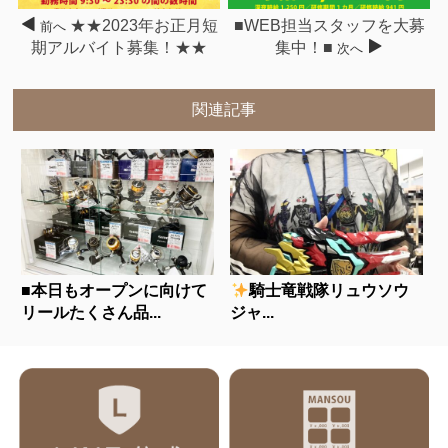
★★2023年お正月短
■WEB担当スタッフを大募
前へ
期アルバイト募集！★★
集中！■
次へ
関連記事
■本日もオープンに向けて
騎士竜戦隊リュウソウ
リールたくさん品...
ジャ...