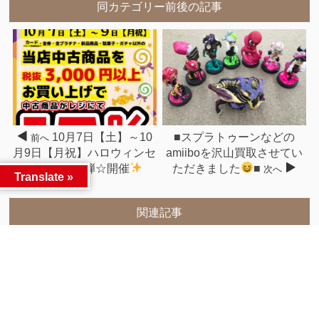
同カテゴリー前後の記事
10月7日【土】～10
■スプラトゥーンなどの
前へ
月9日【月祝】ハロウィンセ
amiiboを沢山買取させてい
ール☆第１弾☆開催
ただきました
■
次へ
Translate »
関連記事