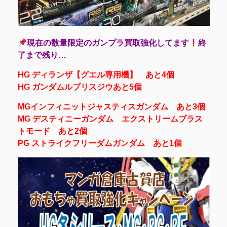
現在の数量限定のガンプラ買取強化してます
終
了まで残り…
HG ディランザ【グエル専用機】 あと4個
HG ガンダムルブリスジウあと5個
MGインフィニットジャスティスガンダム あと3個
MG デスティニーガンダム エクストリームブラス
トモード あと2個
PG ストライクフリーダムガンダム あと1個