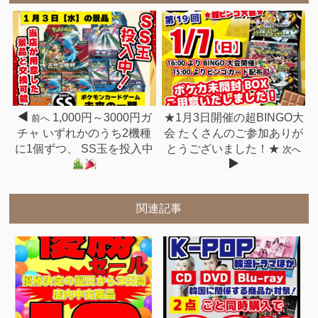
1,000円～3000円ガ
★1月3日開催の超BINGO大
前へ
チャ いずれかのうち2機種
会 たくさんのご参加ありが
に1個ずつ、 SS玉を投入中
とうございました！★
次へ
関連記事