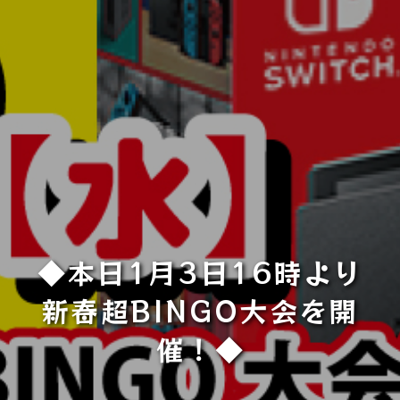
◆本日1月3日16時より
新春超BINGO大会を開
催！◆