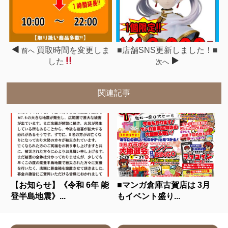
買取時間を変更しま
■店舗SNS更新しました！■
前へ
した
次へ
関連記事
【お知らせ】《令和 6年 能
■マンガ倉庫古賀店は 3月
登半島地震》...
もイベント盛り...