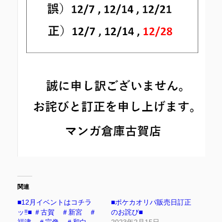
関連
■12月イベントはコチラ
■ポケカオリパ販売日訂正
ッ‼■ ＃古賀 ＃新宮 ＃
のお詫び■