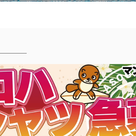
—————–