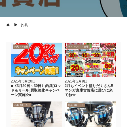
釣具
new
買取情報
イベント情報
釣具
new
イベント情報
CD/DVD
おもちゃ
カード
ゲーム
釣具
古着
本・コミック・書籍
2025年3月20日
2025年2月9日
■《3月20日～30日》釣具[ロッ
2月もイベント盛りだくさん‼
ド＆リール]買取強化キャンペ
マンガ倉庫古賀店に遊びに来
ーン実施☆■
てね☆
買取りました！
買取情報
釣具
買取りました！
買取情報
釣具