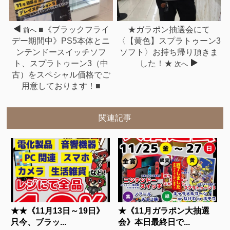
■《ブラックフライ
★ガラポン抽選会にて
前へ
デー期間中》PS5本体とニ
〈【黄色】スプラトゥーン3
ンテンドースイッチソフ
ソフト〉お持ち帰り頂きま
ト、スプラトゥーン3（中
した！★
次へ
古）をスペシャル価格でご
用意しております！■
関連記事
★★《11月13日～19日》
★《11月ガラポン大抽選
只今、ブラッ...
会》本日最終日で...