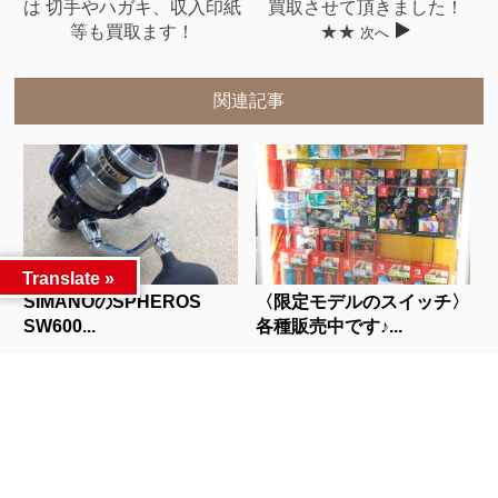
は 切手やハガキ、収入印紙
買取させて頂きました！
等も買取ます！
★★
次へ
関連記事
Translate »
SIMANOのSPHEROS
〈限定モデルのスイッチ〉
SW600...
各種販売中です♪...