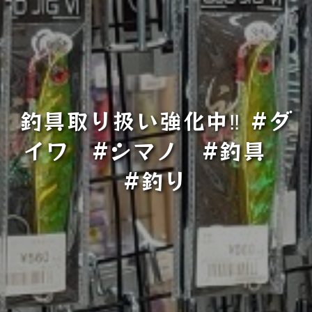
釣具取り扱い強化中‼ #ダ
イワ #シマノ #釣具
#釣り