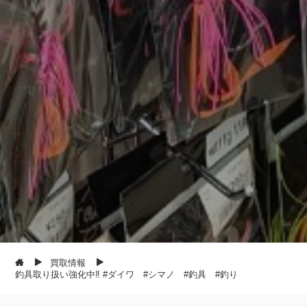
買取情報
釣具取り扱い強化中‼ #ダイワ #シマノ #釣具 #釣り