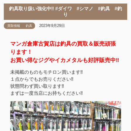
釣具取り扱い強化中‼ #ダイワ #シマノ #釣具 #釣
り
2023年9月29日
買取情報
釣具
マンガ倉庫古賀店は釣具の買取＆販売頑張
ります！
お買い得なジグやイカメタルも好評販売中‼
未掲載のものもモチロン買います‼
１点からでもお売りください‼
状態問わず買い取ります‼
まずは一度当店にお持ちください‼