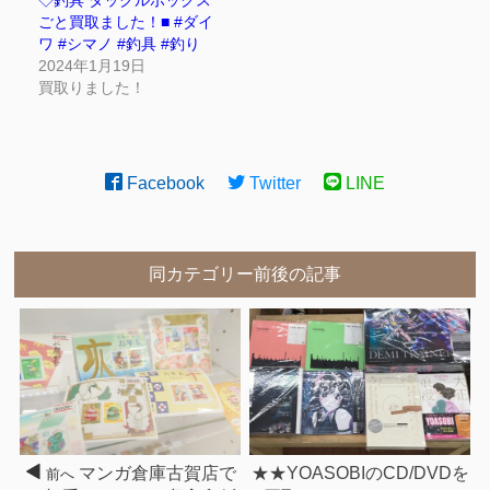
◇釣具 タックルボックス
ごと買取ました！■ #ダイ
ワ #シマノ #釣具 #釣り
2024年1月19日
買取りました！
Facebook
Twitter
LINE
同カテゴリー前後の記事
マンガ倉庫古賀店で
★★YOASOBIのCD/DVDを
前へ