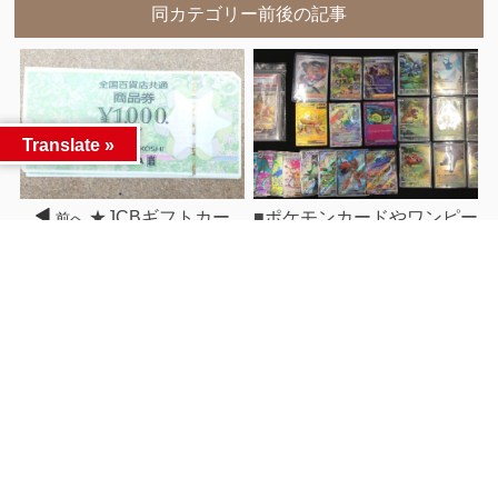
同カテゴリー前後の記事
Translate »
★JCBギフトカー
■ポケモンカードやワンピー
前へ
ド、三井住友VJAギフトカ
スカード 等買い取りまし
ード額面の97％買取中★
た！■
次へ
関連記事