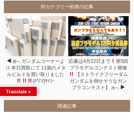
同カテゴリー前後の記事
ガンダムコーナーよ
応募は4月22日まで
第5回
前へ
り 本日買取にて 11個のメタ
プラモデルコンテスト開催
ルビルドを買い取りました
【ストライクフリーダム
(//∇//)ｻｲｺｰ
ガンダムを倒せそうなガン
プラコンテスト】
次へ
Translate »
関連記事