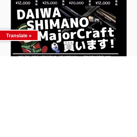
Translate »
バッカンやタックルボックスごと買い取ります！
シマノ・ダイワ・アブガルシア…
メーカー問わずお売りください!
☆☆☆☆☆☆☆☆☆☆☆☆☆☆☆☆
マンガ倉庫古賀店は釣具の買取＆販売頑張ります！
未掲載のものもモチロン買います‼
１点からでもお売りください‼
状態問わず買い取ります‼
まずは一度当店にお持ちください‼