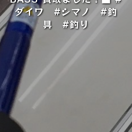
ダイワ #シマノ #釣
具 #釣り