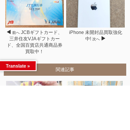
JCBギフトカード、
iPhone 未開封品買取強化
前へ
三井住友VJAギフトカー
中!
次へ
ド、全国百貨店共通商品券
買取中！
Translate »
関連記事
仮面ライダーレジェンド系
■人気作品メーカーフィギ
ドライバー各種お...
ュア買いました&...