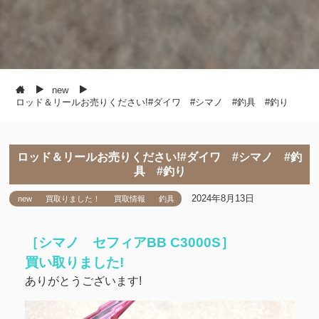
new
ロッド＆リールお売りください!#ダイワ #シマノ #釣具 #釣り
ロッド＆リールお売りください!#ダイワ #シマノ #釣
具 #釣り
2024年8月13日
new
買取りました！
買取情報
釣具
［シマノ セフィアBB C3000S］
買い取りました!
ありがとうございます!