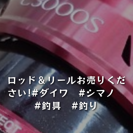
ロッド＆リールお売りくだ
さい!#ダイワ #シマノ
#釣具 #釣り