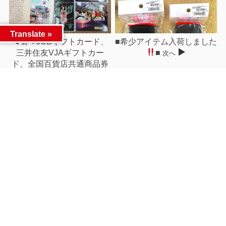
Translate »
JCBギフトカード、
■希少アイテム入荷しました
前へ
三井住友VJAギフトカー
■
次へ
ド、全国百貨店共通商品券
買取中！
関連記事
■《本》『ラブライブ！
■釣具買取情報です！◆ア
Lyric Bib...
ブガルシア ZE...