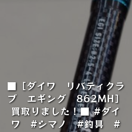
■［ダイワ リバティクラ
ブ エギング 862MH］
買取りました！■ #ダイ
ワ #シマノ #釣具 #