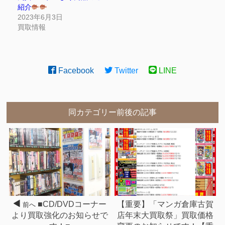
紹介
2023年6月3日
買取情報
Facebook
Twitter
LINE
同カテゴリー前後の記事
■CD/DVDコーナー
【重要】「マンガ倉庫古賀
前へ
より買取強化のお知らせで
店年末大買取祭」買取価格