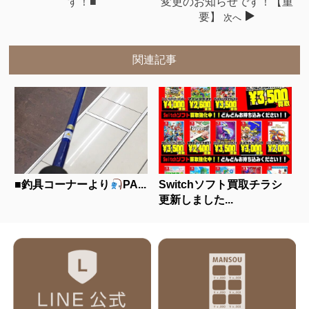
す！■
変更のお知らせです！【重
要】
次へ
関連記事
■釣具コーナーより
PA...
Switchソフト買取チラシ
更新しました...