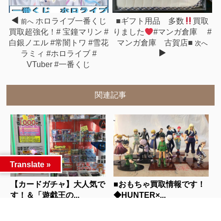
ホロライブ一番くじ
■ギフト用品 多数
買取
前へ
買取超強化！# 宝鐘マリン #
りました
#マンガ倉庫 #
白銀ノエル #常闇トワ #雪花
マンガ倉庫 古賀店■
次へ
ラミィ #ホロライブ #
VTuber #一番くじ
関連記事
Translate »
【カードガチャ】大人気で
■おもちゃ買取情報です！
す！＆「遊戯王の...
◆HUNTER×...